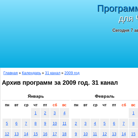
Програм
для 
Сегодня 7 а
Главная
»
Календарь
»
31 канал
»
2009 год
Архив программ за 2009 год. 31 канал
Январь
Февраль
пн
вт
ср
чт
пт
сб
вс
пн
вт
ср
чт
пт
сб
вс
1
2
3
4
1
5
6
7
8
9
10
11
2
3
4
5
6
7
8
12
13
14
15
16
17
18
9
10
11
12
13
14
15