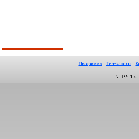
Программа
Телеканалы
К
© TVChel.