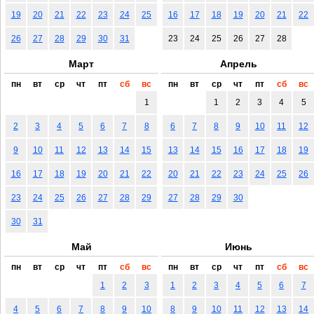
19
20
21
22
23
24
25
16
17
18
19
20
21
22
26
27
28
29
30
31
23
24
25
26
27
28
Март
Апрель
пн
вт
ср
чт
пт
сб
вс
пн
вт
ср
чт
пт
сб
вс
1
1
2
3
4
5
2
3
4
5
6
7
8
6
7
8
9
10
11
12
9
10
11
12
13
14
15
13
14
15
16
17
18
19
16
17
18
19
20
21
22
20
21
22
23
24
25
26
23
24
25
26
27
28
29
27
28
29
30
30
31
Май
Июнь
пн
вт
ср
чт
пт
сб
вс
пн
вт
ср
чт
пт
сб
вс
1
2
3
1
2
3
4
5
6
7
4
5
6
7
8
9
10
8
9
10
11
12
13
14