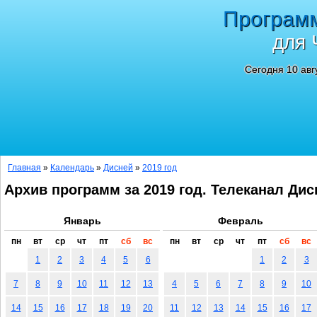
Програм
для 
Сегодня 10 авг
Главная
»
Календарь
»
Дисней
»
2019 год
Архив программ за 2019 год. Телеканал Дис
Январь
Февраль
пн
вт
ср
чт
пт
сб
вс
пн
вт
ср
чт
пт
сб
вс
1
2
3
4
5
6
1
2
3
7
8
9
10
11
12
13
4
5
6
7
8
9
10
14
15
16
17
18
19
20
11
12
13
14
15
16
17