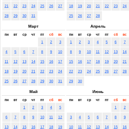
21
22
23
24
25
26
27
18
19
20
21
22
23
24
28
29
30
31
25
26
27
28
Март
Апрель
пн
вт
ср
чт
пт
сб
вс
пн
вт
ср
чт
пт
сб
вс
1
2
3
1
2
3
4
5
6
7
4
5
6
7
8
9
10
8
9
10
11
12
13
14
11
12
13
14
15
16
17
15
16
17
18
19
20
21
18
19
20
21
22
23
24
22
23
24
25
26
27
28
25
26
27
28
29
30
31
29
30
Май
Июнь
пн
вт
ср
чт
пт
сб
вс
пн
вт
ср
чт
пт
сб
вс
1
2
3
4
5
1
2
6
7
8
9
10
11
12
3
4
5
6
7
8
9
13
14
15
16
17
18
19
10
11
12
13
14
15
16