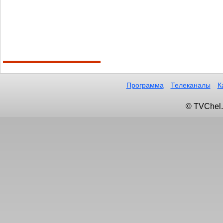
Программа
Телеканалы
К
© TVChel.