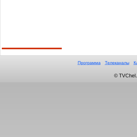
Программа
Телеканалы
К
© TVChel.