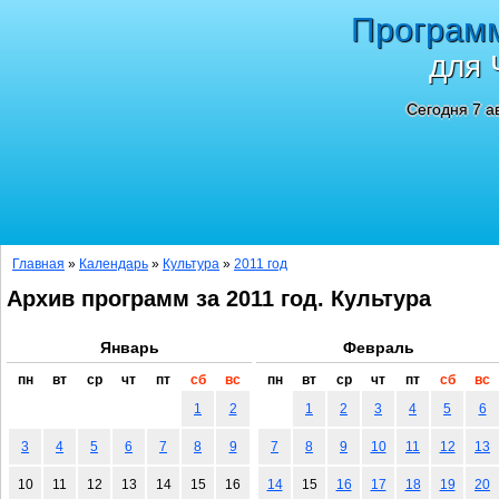
Програм
для 
Сегодня 7 а
Главная
»
Календарь
»
Культура
»
2011 год
Архив программ за 2011 год. Культура
Январь
Февраль
пн
вт
ср
чт
пт
сб
вс
пн
вт
ср
чт
пт
сб
вс
1
2
1
2
3
4
5
6
3
4
5
6
7
8
9
7
8
9
10
11
12
13
10
11
12
13
14
15
16
14
15
16
17
18
19
20