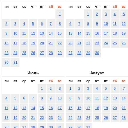
пн
вт
ср
чт
пт
сб
вс
пн
вт
ср
чт
пт
сб
вс
1
1
2
3
4
5
2
3
4
5
6
7
8
6
7
8
9
10
11
12
9
10
11
12
13
14
15
13
14
15
16
17
18
19
16
17
18
19
20
21
22
20
21
22
23
24
25
26
23
24
25
26
27
28
29
27
28
29
30
30
31
Июль
Август
пн
вт
ср
чт
пт
сб
вс
пн
вт
ср
чт
пт
сб
вс
1
2
3
1
2
3
4
5
6
7
4
5
6
7
8
9
10
8
9
10
11
12
13
14
11
12
13
14
15
16
17
15
16
17
18
19
20
21
18
19
20
21
22
23
24
22
23
24
25
26
27
28
25
26
27
28
29
30
31
29
30
31