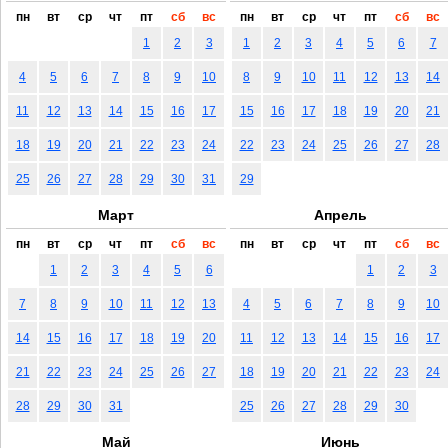
пн
вт
ср
чт
пт
сб
вс
пн
вт
ср
чт
пт
сб
вс
1
2
3
1
2
3
4
5
6
7
4
5
6
7
8
9
10
8
9
10
11
12
13
14
11
12
13
14
15
16
17
15
16
17
18
19
20
21
18
19
20
21
22
23
24
22
23
24
25
26
27
28
25
26
27
28
29
30
31
29
Март
Апрель
пн
вт
ср
чт
пт
сб
вс
пн
вт
ср
чт
пт
сб
вс
1
2
3
4
5
6
1
2
3
7
8
9
10
11
12
13
4
5
6
7
8
9
10
14
15
16
17
18
19
20
11
12
13
14
15
16
17
21
22
23
24
25
26
27
18
19
20
21
22
23
24
28
29
30
31
25
26
27
28
29
30
Май
Июнь