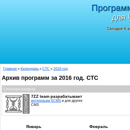
Програм
для 
Сегодня 6 а
Главная
»
Календарь
»
СТС
»
2016 год
Архив программ за 2016 год. СТС
Спонсоры раздела
7ZZ team разрабатывает
интеграции 5CMS
и для других
CMS
Январь
Февраль