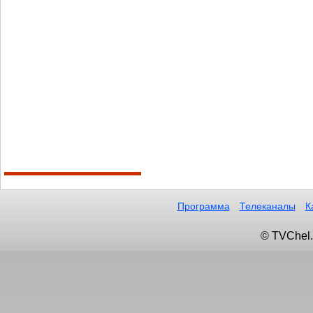
Программа
Телеканалы
К
© TVChel.