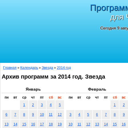
Програм
для 
Сегодня 9 авг
Главная
»
Календарь
»
Звезда
»
2014 год
Архив программ за 2014 год. Звезда
Январь
Февраль
пн
вт
ср
чт
пт
сб
вс
пн
вт
ср
чт
пт
сб
вс
1
2
3
4
5
1
2
6
7
8
9
10
11
12
3
4
5
6
7
8
9
13
14
15
16
17
18
19
10
11
12
13
14
15
16