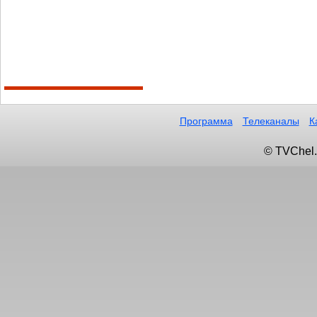
Программа
Телеканалы
К
© TVChel.