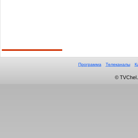
Программа
Телеканалы
К
© TVChel.