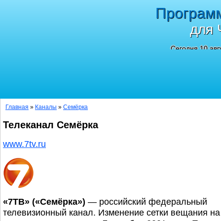
Програм
для 
Сегодня 10 авг
Главная
»
Каналы
»
Семёрка
Телеканал Семёрка
www.7tv.ru
«7ТВ» («Семёрка»)
— российский федеральный
телевизионный канал. Изменение сетки вещания на