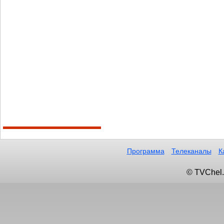
Программа
Телеканалы
К
© TVChel.