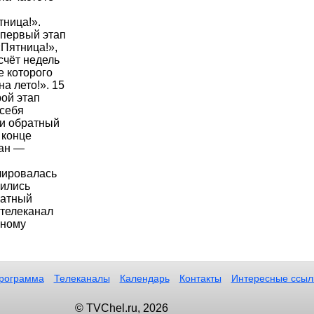
тница!».
 первый этап
Пятница!»,
счёт недель
е которого
а лето!». 15
рой этап
 себя
 и обратный
 конце
ган —
лировалась
вились
ратный
 телеканал
ьному
рограмма
Телеканалы
Календарь
Контакты
Интересные ссыл
© TVChel.ru, 2026