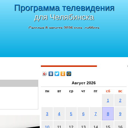
Программа телевидения
для Челябинска
Сегодня 8 августа 2026 года, суббота
Август 2026
пн
вт
ср
чт
пт
сб
вс
1
2
3
4
5
6
7
8
9
10
11
12
13
14
15
16