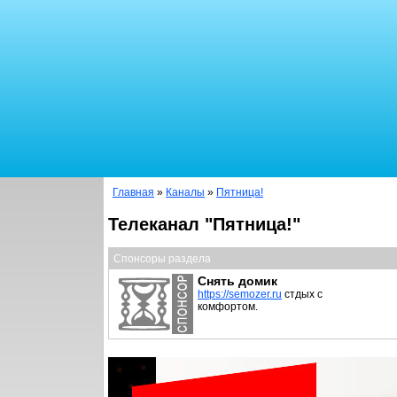
Главная
»
Каналы
»
Пятница!
Телеканал "Пятница!"
Спонсоры раздела
Снять домик
https://semozer.ru
стдых с
комфортом.