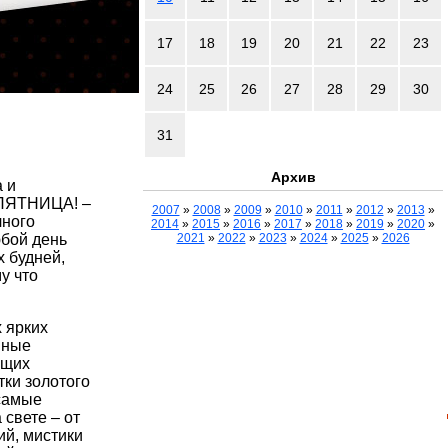
17
18
19
20
21
22
23
24
25
26
27
28
29
30
31
Архив
а и
 ПЯТНИЦА! –
2007
»
2008
»
2009
»
2010
»
2011
»
2012
»
2013
»
чного
2014
»
2015
»
2016
»
2017
»
2018
»
2019
»
2020
»
юбой день
2021
»
2022
»
2023
»
2024
»
2025
»
2026
х будней,
у что
 ярких
мные
ющих
тки золотого
 самые
свете – от
ий, мистики