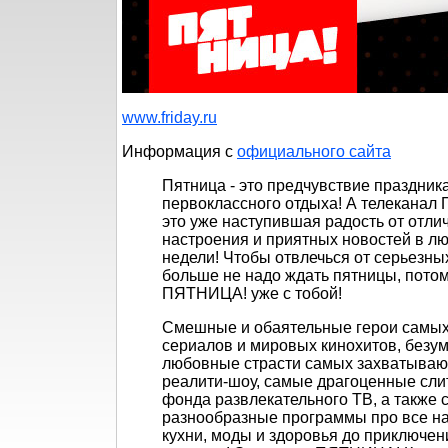
www.friday.ru
Информация c
официального сайта
Пятница - это предчувствие праздник
первоклассного отдыха! А телеканал
это уже наступившая радость от отли
настроения и приятных новостей в л
недели! Чтобы отвлечься от серьезны
больше не надо ждать пятницы, потом
ПЯТНИЦА! уже с тобой!
Смешные и обаятельные герои самых
сериалов и мировых кинохитов, безу
любовные страсти самых захватыва
реалити-шоу, самые драгоценные сли
фонда развлекательного ТВ, а также
разнообразные программы про все на 
кухни, моды и здоровья до приключен