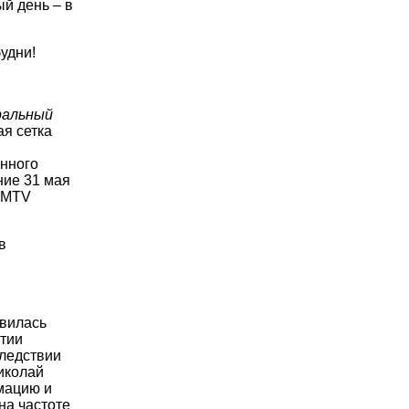
й день – в
удни!
ральный
ая сетка
нного
ние 31 мая
а MTV
в
явилась
тии
следствии
иколай
мацию и
 на частоте