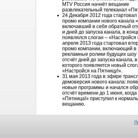
MTV Россия начнёт вещание
развлекательный телеканал «Пя
24 Декабря 2012 года стартовал
промо компании нового канала «
включавший в себя обратный от
и дней до запуска канала, в конц
появлялся слоган – «Настройся н
апреля 2013 года стартовал вто
промо компании, включающий в
рекламные ролики будущих шоу
отсчёт дней до запуска канала, в
которого появляется новый сло
«Настройся на Пятницу!».
31 мая 2013 года в эфире транс
демоверсия нового канала: поя
новые программы и начался об
отсчёт времени до 1 июня, когда
«Пятница!» приступил к нормал
вещанию.
П