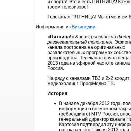
и спорта! Это и есть ПЯТНИЦА! Кажды
твоем телевизоре!
Телеканал ПЯТНИЦА! Мы отменяем б
Информация из
Википедии
«Пятница!»
&ndas;
российский феде
развлекательный телеканал
. Эфирн
канала построена на оригинальных
развлекательных программах собстве
производства. Телеканал начал веща
2013 года на эфирной частоте канал
Россия.
На ряду с каналами ТВ3 и 2x2 входит 
медиахолдинг ПрофМедиа ТВ.
История
В начале декабря 2012 года, по
информация о возможном закры
(ребрендинге) MTV Россия, впо
генеральный директор канала Н
Картозия подтвердил эту инфор
рассказал, что 1 июня 2013 года