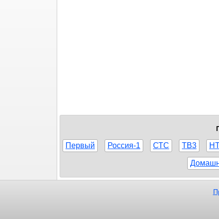
Первый
Россия-1
СТС
ТВ3
Н
Домаш
П