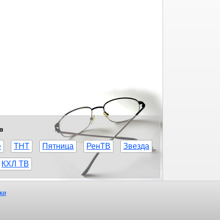
в
е
ТНТ
Пятница
РенТВ
Звезда
КХЛ ТВ
ки