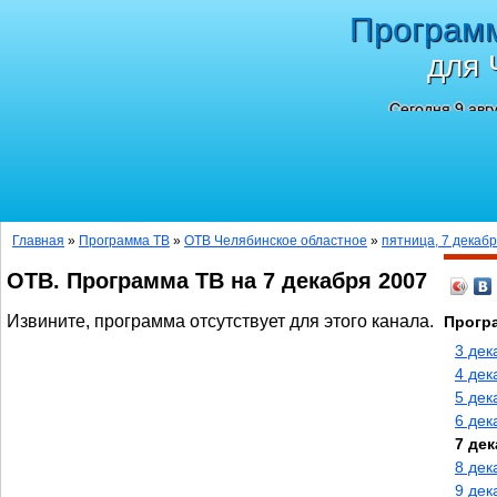
Програм
для 
Сегодня 9 авг
Главная
»
Программа ТВ
»
ОТВ Челябинское областное
»
пятница, 7 декабр
ОТВ. Программа ТВ на 7 декабря 2007
Извините, программа отсутствует для этого канала.
Прогр
3 дек
4 дек
5 дек
6 дек
7 дек
8 дек
9 дек