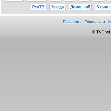
РенТВ
Звезда
Домашний
5 канал
Программа
Телеканалы
К
© TVChel.