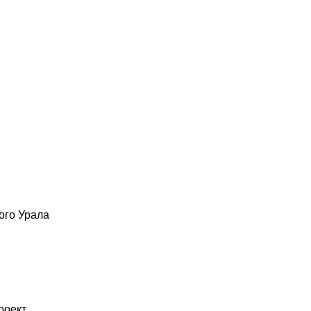
ого Урала
роект