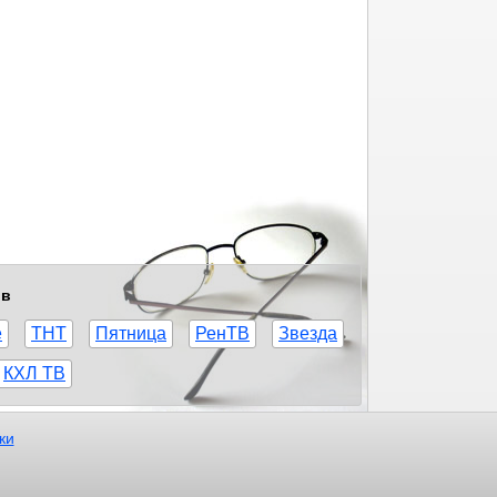
ов
е
ТНТ
Пятница
РенТВ
Звезда
КХЛ ТВ
ки