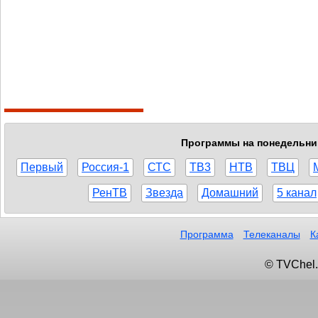
Программы на понедельник,
Первый
Россия-1
СТС
ТВ3
НТВ
ТВЦ
РенТВ
Звезда
Домашний
5 канал
Программа
Телеканалы
К
© TVChel.