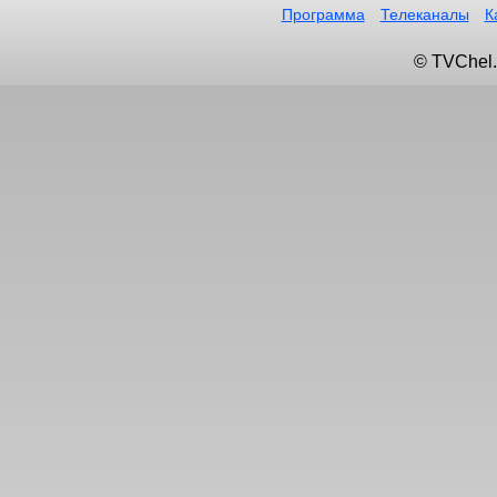
Программа
Телеканалы
К
© TVChel.