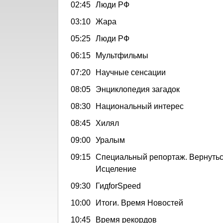
02:45
Люди РФ
03:10
Жара
05:25
Люди РФ
06:15
Мультфильмы
07:20
Научные сенсации
08:05
Энциклопедия загадок
08:30
Национальный интерес
08:45
Хилял
09:00
Уралым
09:15
Специальный репортаж. Вернутьс
Исцеление
09:30
ГидforSpeed
10:00
Итоги. Время Новостей
10:45
Время рекордов