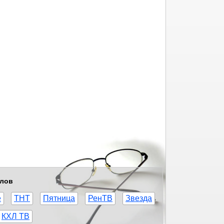
алов
е
ТНТ
Пятница
РенТВ
Звезда
КХЛ ТВ