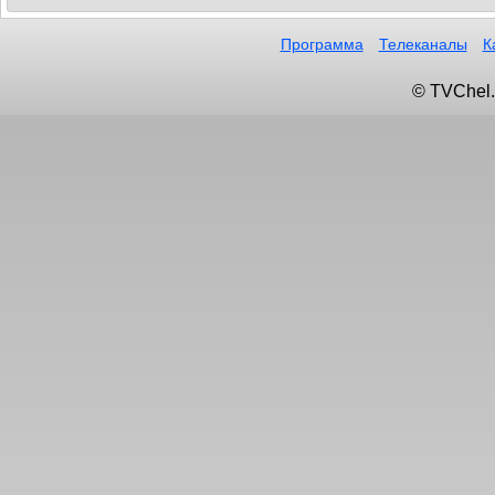
Программа
Телеканалы
К
© TVChel.