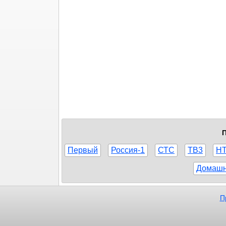
П
Первый
Россия-1
СТС
ТВ3
Н
Домаш
П