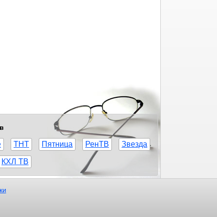
ов
е
ТНТ
Пятница
РенТВ
Звезда
КХЛ ТВ
ки