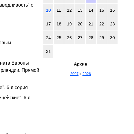
аведливость" с
10
11
12
13
14
15
16
17
18
19
20
21
22
23
24
25
26
27
28
29
30
ховым
31
оната Европы
Архив
Ирландии. Прямой
2007
»
2026
е". 6-я серия
цейские". 6-я