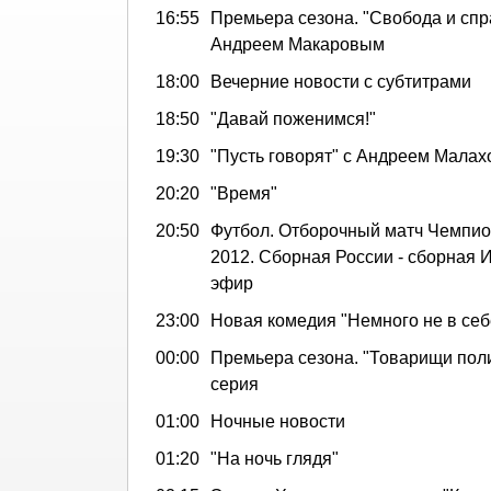
16:55
Премьера сезона. "Свобода и спр
Андреем Макаровым
18:00
Вечерние новости с субтитрами
18:50
"Давай поженимся!"
19:30
"Пусть говорят" с Андреем Мала
20:20
"Время"
20:50
Футбол. Отборочный матч Чемпи
2012. Сборная России - cборная 
эфир
23:00
Новая комедия "Немного не в себ
00:00
Премьера сезона. "Товарищи поли
серия
01:00
Ночные новости
01:20
"На ночь глядя"