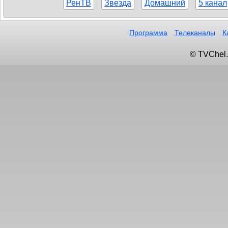
РенТВ
Звезда
Домашний
5 канал
Программа
Телеканалы
К
© TVChel.