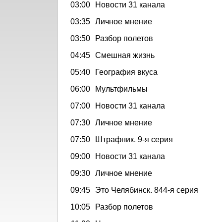
03:00
Новости 31 канала
03:35
Личное мнение
03:50
Разбор полетов
04:45
Смешная жизнь
05:40
География вкуса
06:00
Мультфильмы
07:00
Новости 31 канала
07:30
Личное мнение
07:50
Штрафник. 9-я серия
09:00
Новости 31 канала
09:30
Личное мнение
09:45
Это Челябинск. 844-я серия
10:05
Разбор полетов