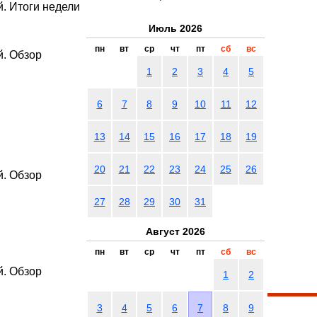
. Итоги недели
Июль 2026
пн
вт
ср
чт
пт
сб
вс
й. Обзор
1
2
3
4
5
6
7
8
9
10
11
12
13
14
15
16
17
18
19
20
21
22
23
24
25
26
й. Обзор
27
28
29
30
31
Август 2026
пн
вт
ср
чт
пт
сб
вс
й. Обзор
1
2
3
4
5
6
7
8
9