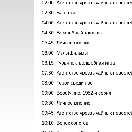
02:00
Агентство чрезвычайных новостей
02:30
Ван гоги
04:00
Агентство чрезвычайных новосте
04:30
Волшебный кошелек
05:45
Личное мнение
06:00
Мультфильмы
06:15
Гурвинек: волшебная игра
07:30
Агентство чрезвычайных новосте
08:00
Герои среди нас
09:00
Beautytime. 1952-я серия
09:30
Личное мнение
09:45
Агентство чрезвычайных новосте
10:10
Венок сонетов