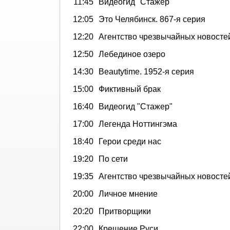
11:45
Видеогид "Стажер"
12:05
Это Челябинск. 867-я серия
12:20
Агентство чрезвычайных новосте
12:50
Лебединое озеро
14:30
Beautytime. 1952-я серия
15:00
Фиктивный брак
16:40
Видеогид "Стажер"
17:00
Легенда Ноттингэма
18:40
Герои среди нас
19:20
По сети
19:35
Агентство чрезвычайных новосте
20:00
Личное мнение
20:20
Притворщики
22:00
Крещение Руси