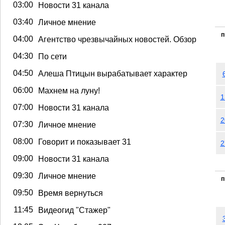
03:00
Новости 31 канала
03:40
Личное мнение
п
04:00
Агентство чрезвычайных новостей. Обзор
04:30
По сети
04:50
Алеша Птицын вырабатывает характер
06:00
Махнем на луну!
1
07:00
Новости 31 канала
2
07:30
Личное мнение
08:00
Говорит и показывает 31
2
09:00
Новости 31 канала
09:30
Личное мнение
п
09:50
Время вернуться
11:45
Видеогид "Стажер"