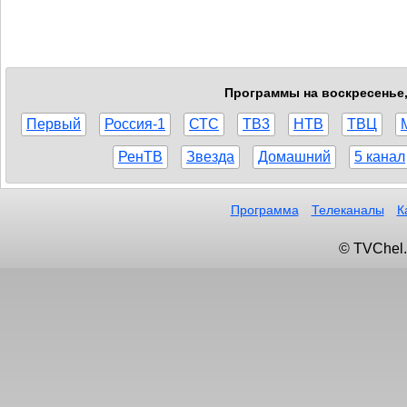
Программы на воскресенье, 
Первый
Россия-1
СТС
ТВ3
НТВ
ТВЦ
РенТВ
Звезда
Домашний
5 канал
Программа
Телеканалы
К
© TVChel.