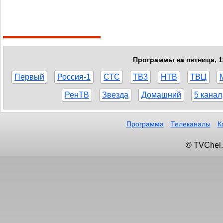
Программы на пятница, 1
Первый
Россия-1
СТС
ТВ3
НТВ
ТВЦ
РенТВ
Звезда
Домашний
5 канал
Программа
Телеканалы
К
© TVChel.