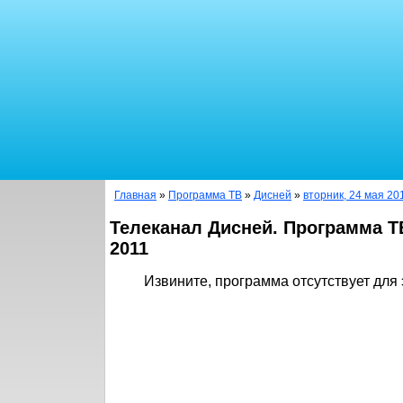
Главная
»
Программа ТВ
»
Дисней
»
вторник, 24 мая 20
Телеканал Дисней. Программа Т
2011
Извините, программа отсутствует для 