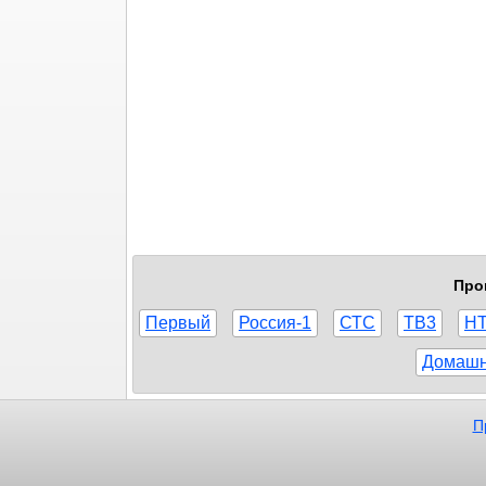
Про
Первый
Россия-1
СТС
ТВ3
Н
Домаш
П