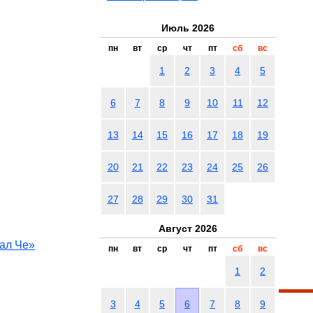
Июль 2026
пн
вт
ср
чт
пт
сб
вс
1
2
3
4
5
6
7
8
9
10
11
12
13
14
15
16
17
18
19
20
21
22
23
24
25
26
27
28
29
30
31
Август 2026
ал Че»
пн
вт
ср
чт
пт
сб
вс
1
2
3
4
5
6
7
8
9