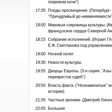
покровом ночи")
17:35
Плоды просвещения. (Петербург- 
"Причудливый до невменяемости"
18:00
Мировые сокровища культуры. (Кв
французское сердце Северной Ам
18:15
Собрание исполнений. (Играет Г
Е.Ф. Светланова под управление
19:00
Ночной полет
19:30
Новости культуры
19:55
Дворцы Европы. (3-я серия. "Альг
перекресток судеб")
20:50
Власть факта. ("Незнаменитые" во
истории)
21:35
Частные хроники. (Дмитрий Лихач
22:05
Большие