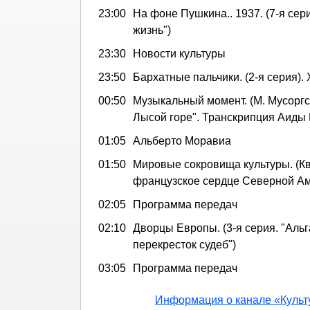
23:00
На фоне Пушкина.. 1937. (7-я сер
жизнь")
23:30
Новости культуры
23:50
Бархатные пальчики. (2-я серия). 
00:50
Музыкальный момент. (М. Мусоргс
Лысой горе". Транскрипция Аиды
01:05
Альберто Моравиа
01:50
Мировые сокровища культуры. (Кв
французское сердце Северной Ам
02:05
Программа передач
02:10
Дворцы Европы. (3-я серия. "Альг
перекресток судеб")
03:05
Программа передач
Информация о канале «Культ