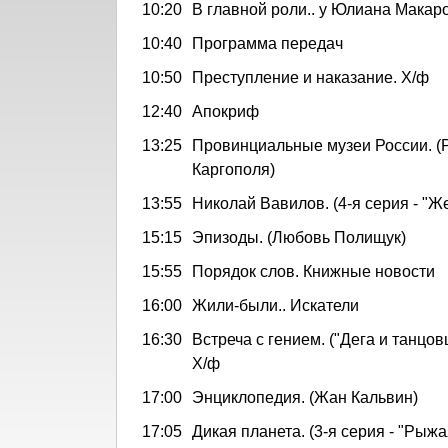
10:20
В главной роли.. у Юлиана Макар
10:40
Программа передач
10:50
Преступление и наказание. Х/ф
12:40
Апокриф
13:25
Провинциальные музеи России. (
Каргополя)
13:55
Николай Вавилов. (4-я серия - "Же
15:15
Эпизоды. (Любовь Полищук)
15:55
Порядок слов. Книжные новости
16:00
Жили-были.. Искатели
16:30
Встреча с гением. ("Дега и танцовщ
Х/ф
17:00
Энциклопедия. (Жан Кальвин)
17:05
Дикая планета. (3-я серия - "Рыж