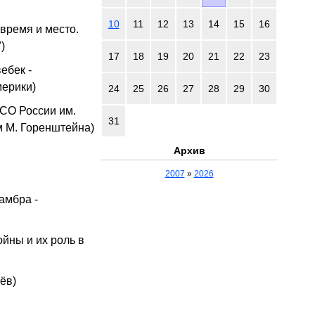
10
11
12
13
14
15
16
время и место.
)
17
18
19
20
21
22
23
ебек -
ерики)
24
25
26
27
28
29
30
АСО России им.
31
м М. Горенштейна)
Архив
2007
»
2026
амбра -
йны и их роль в
ёв)