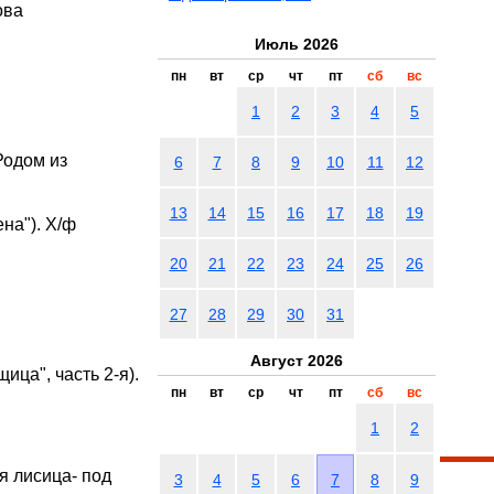
ова
Июль 2026
пн
вт
ср
чт
пт
сб
вс
1
2
3
4
5
Родом из
6
7
8
9
10
11
12
13
14
15
16
17
18
19
на"). Х/ф
20
21
22
23
24
25
26
27
28
29
30
31
Август 2026
ица", часть 2-я).
пн
вт
ср
чт
пт
сб
вс
1
2
ая лисица- под
3
4
5
6
7
8
9