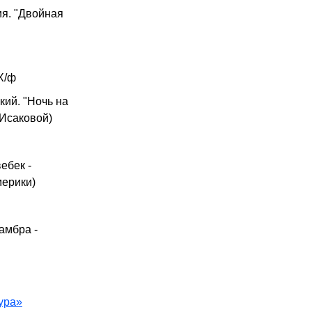
ия. "Двойная
Х/ф
кий. "Ночь на
 Исаковой)
ебек -
ерики)
амбра -
ура»