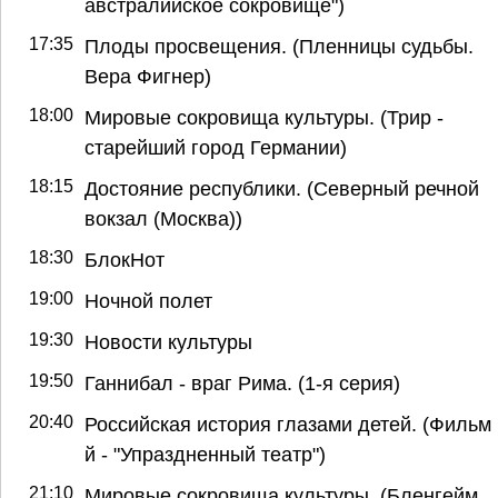
австралийское сокровище")
17:35
Плоды просвещения. (Пленницы судьбы.
Вера Фигнер)
18:00
Мировые сокровища культуры. (Трир -
старейший город Германии)
18:15
Достояние республики. (Северный речной
вокзал (Москва))
18:30
БлокНот
19:00
Ночной полет
19:30
Новости культуры
19:50
Ганнибал - враг Рима. (1-я серия)
20:40
Российская история глазами детей. (Фильм 
й - "Упраздненный театр")
21:10
Мировые сокровища культуры. (Бленгейм.