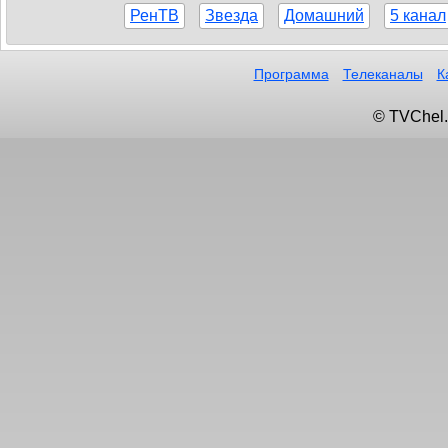
РенТВ
Звезда
Домашний
5 канал
Программа
Телеканалы
К
© TVChel.