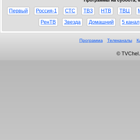
Первый
Россия-1
СТС
ТВ3
НТВ
ТВЦ
РенТВ
Звезда
Домашний
5 канал
Программа
Телеканалы
К
© TVChel.