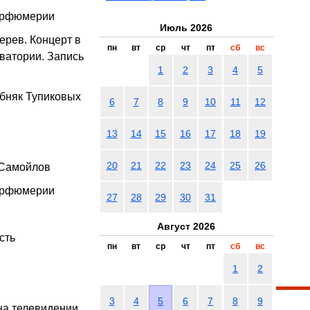
парфюмерии
Июль 2026
ерев. Концерт в
пн
вт
ср
чт
пт
сб
вс
ватории. Запись
1
2
3
4
5
обняк Тупиковых
6
7
8
9
10
11
12
13
14
15
16
17
18
19
20
21
22
23
24
25
26
 Самойлов
парфюмерии
27
28
29
30
31
Август 2026
сть
пн
вт
ср
чт
пт
сб
вс
1
2
3
4
5
6
7
8
9
 на телевидении.