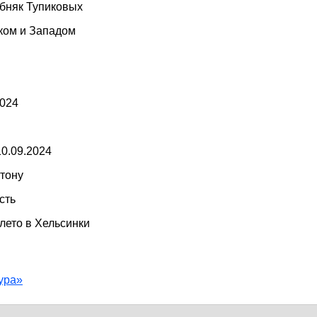
обняк Тупиковых
ком и Западом
2024
10.09.2024
тону
сть
лето в Хельсинки
ура»