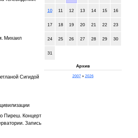
10
11
12
13
14
15
16
17
18
19
20
21
22
23
м. Михаил
24
25
26
27
28
29
30
31
Архив
2007
»
2026
ветланой Сигидой
 цивилизации
о Пиреш. Концерт
ерватории. Запись