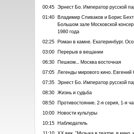
00:45
Эрнест Бо. Император русской 
01:40
Владимир Спиваков и Борис Бехт
Большом зале Московской консер
1980 года
02:25
Роман в камне. Екатеринбург. Ос
03:00
Перерыв в вещании
06:30
Пешком... Москва восточная
07:05
Легенды мирового кино. Евгений
07:35
Эрнест Бо. Император русской 
08:30
Жизнь и судьба
08:50
Противостояние. 2-я серия, 1-я ча
10:00
Новости культуры
10:15
Наблюдатель
11:10
ХХ век. "Музыка в театре, в кино,