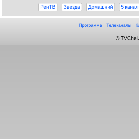
РенТВ
Звезда
Домашний
5 канал
Программа
Телеканалы
К
© TVChel.