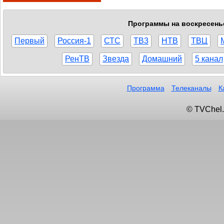
Программы на воскресенье,
Первый
Россия-1
СТС
ТВ3
НТВ
ТВЦ
РенТВ
Звезда
Домашний
5 канал
Программа
Телеканалы
К
© TVChel.