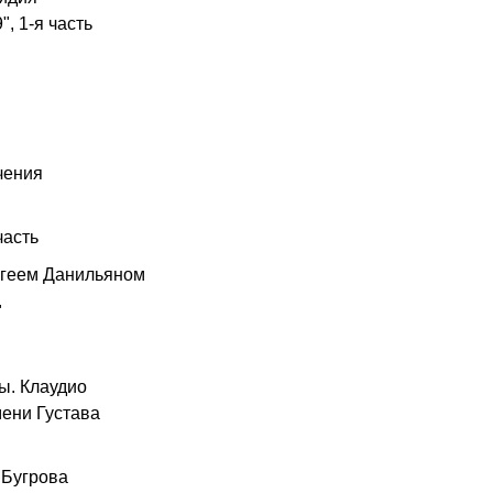
, 1-я часть
чения
часть
ергеем Данильяном
"
ы. Клаудио
ени Густава
 Бугрова