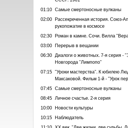
01:10
Самые смертоносные вулканы
02:00
Рассекреченная история. Союз-А
рукопожатие в космосе
02:30
Роман в камне. Сочи. Вилла "Вер
03:00
Перерыв в вещании
06:30
Диалоги о животных. 7-я серия - 
Новгорода "Лимпопо"
07:15
"Уроки мастерства". К юбилею Л
Максаковой. Фильм 1-й - "Урок пе
07:45
Самые смертоносные вулканы
08:45
Личное счастье. 2-я серия
10:00
Новости культуры
10:15
Наблюдатель
11:10
ХХ век. "Две жизни, две судьбы. 