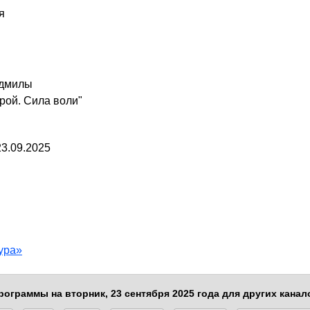
я
юдмилы
орой. Сила воли"
23.09.2025
ура»
рограммы на вторник, 23 сентября 2025 года для других канал