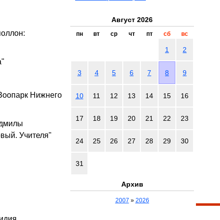
Август 2026
поллон:
пн
вт
ср
чт
пт
сб
вс
1
2
а"
3
4
5
6
7
8
9
"Зоопарк Нижнего
10
11
12
13
14
15
16
17
18
19
20
21
22
23
юдмилы
рвый. Учителя"
24
25
26
27
28
29
30
31
Архив
2007
»
2026
Лидия