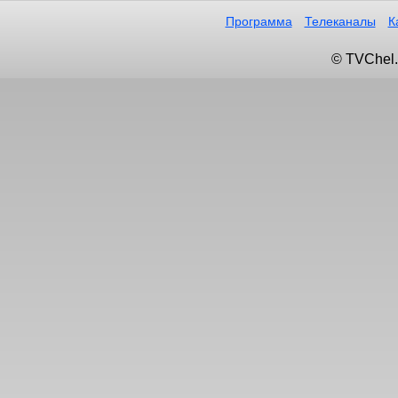
Программа
Телеканалы
К
© TVChel.