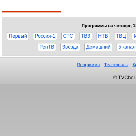
Программы на четверг, 1
Первый
Россия-1
СТС
ТВ3
НТВ
ТВЦ
РенТВ
Звезда
Домашний
5 канал
Программа
Телеканалы
К
© TVChel.