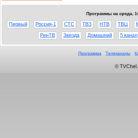
Программы на среда, 14
Первый
Россия-1
СТС
ТВ3
НТВ
ТВЦ
РенТВ
Звезда
Домашний
5 канал
Программа
Телеканалы
К
© TVChel.