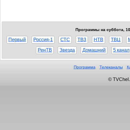
Программы на суббота, 10
Первый
Россия-1
СТС
ТВ3
НТВ
ТВЦ
РенТВ
Звезда
Домашний
5 канал
Программа
Телеканалы
К
© TVChel.