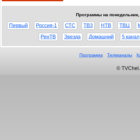
Программы на понедельник, 
Первый
Россия-1
СТС
ТВ3
НТВ
ТВЦ
РенТВ
Звезда
Домашний
5 канал
Программа
Телеканалы
К
© TVChel.