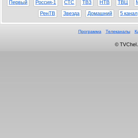
Первый
Россия-1
СТС
ТВ3
НТВ
ТВЦ
РенТВ
Звезда
Домашний
5 канал
Программа
Телеканалы
К
© TVChel.