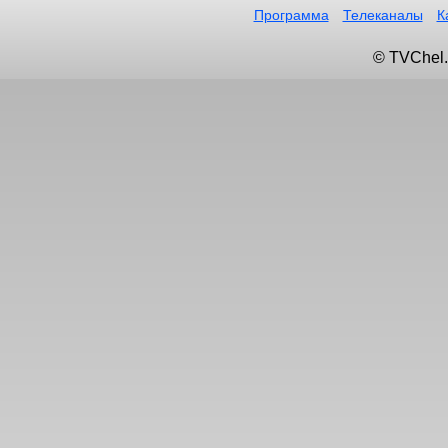
Программа
Телеканалы
К
© TVChel.