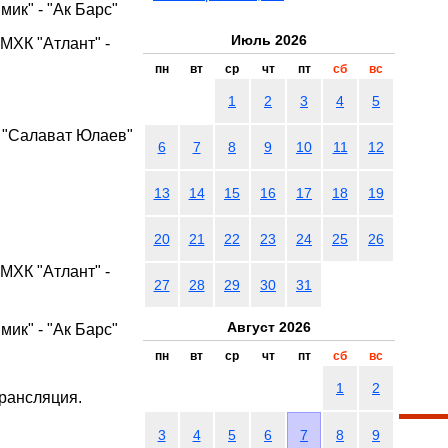
ик" - "Ак Барс"
Июль 2026
ХК "Атлант" -
пн
вт
ср
чт
пт
сб
вс
1
2
3
4
5
- "Салават Юлаев"
6
7
8
9
10
11
12
13
14
15
16
17
18
19
20
21
22
23
24
25
26
ХК "Атлант" -
27
28
29
30
31
Август 2026
ик" - "Ак Барс"
пн
вт
ср
чт
пт
сб
вс
1
2
рансляция.
3
4
5
6
7
8
9