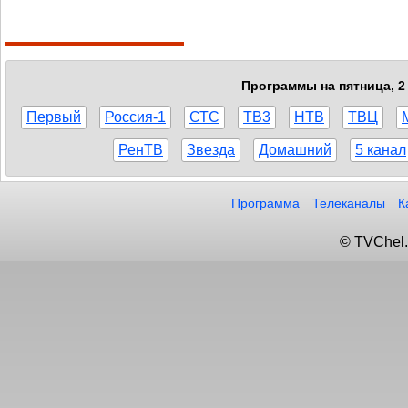
Программы на пятница, 2 
Первый
Россия-1
СТС
ТВ3
НТВ
ТВЦ
РенТВ
Звезда
Домашний
5 канал
Программа
Телеканалы
К
© TVChel.