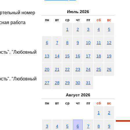
Июль 2026
ертельный номер
пн
вт
ср
чт
пт
сб
вс
сная работа
1
2
3
4
5
6
7
8
9
10
11
12
юсть". "Любовный
13
14
15
16
17
18
19
20
21
22
23
24
25
26
юсть". "Любовный
27
28
29
30
31
Август 2026
пн
вт
ср
чт
пт
сб
вс
1
2
3
4
5
6
7
8
9