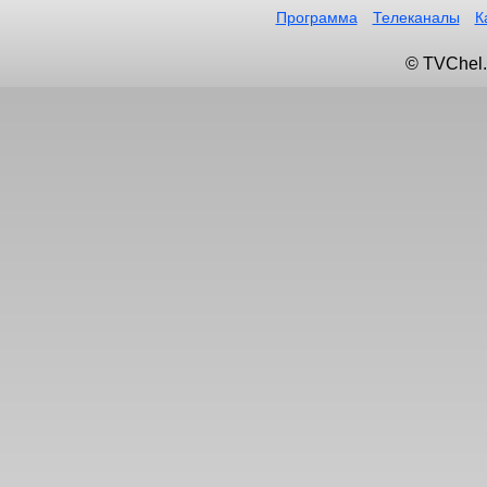
Программа
Телеканалы
К
© TVChel.