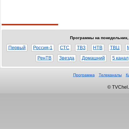
Программы на понедельник, 
Первый
Россия-1
СТС
ТВ3
НТВ
ТВЦ
РенТВ
Звезда
Домашний
5 канал
Программа
Телеканалы
К
© TVChel.