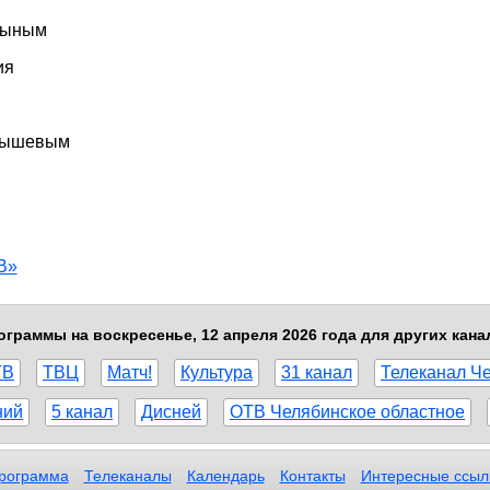
ицыным
ия
рнышевым
В»
ограммы на воскресенье, 12 апреля 2026 года для других кана
ТВ
ТВЦ
Матч!
Культура
31 канал
Телеканал Ч
ний
5 канал
Дисней
ОТВ Челябинское областное
рограмма
Телеканалы
Календарь
Контакты
Интересные ссыл