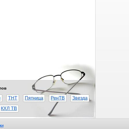
лов
е
ТНТ
Пятница
РенТВ
Звезда
КХЛ ТВ
ки