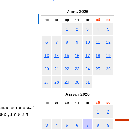
Июль 2026
пн
вт
ср
чт
пт
сб
вс
1
2
3
4
5
6
7
8
9
10
11
12
13
14
15
16
17
18
19
20
21
22
23
24
25
26
27
28
29
30
31
Август 2026
пн
вт
ср
чт
пт
сб
вс
чная остановка",
1
2
их", 1-я и 2-я
3
4
5
6
7
8
9