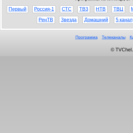
Первый
Россия-1
СТС
ТВ3
НТВ
ТВЦ
РенТВ
Звезда
Домашний
5 канал
Программа
Телеканалы
К
© TVChel.