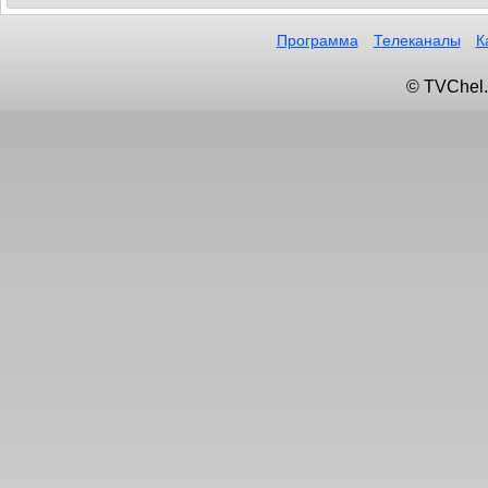
Программа
Телеканалы
К
© TVChel.