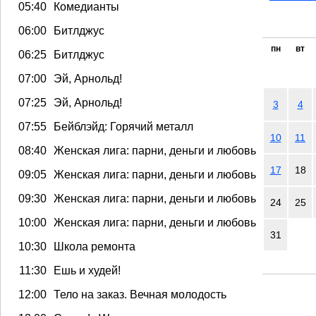
05:40
Комедианты
06:00
Битлджус
пн
вт
06:25
Битлджус
07:00
Эй, Арнольд!
07:25
Эй, Арнольд!
3
4
07:55
Бейблэйд: Горячий металл
10
11
08:40
Женская лига: парни, деньги и любовь
17
18
09:05
Женская лига: парни, деньги и любовь
09:30
Женская лига: парни, деньги и любовь
24
25
10:00
Женская лига: парни, деньги и любовь
31
10:30
Школа ремонта
11:30
Ешь и худей!
12:00
Тело на заказ. Вечная молодость