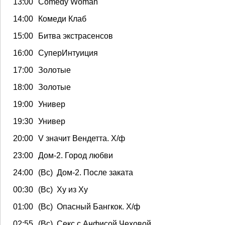
13:00
Сomedy Woman
14:00
Комеди Клаб
15:00
Битва экстрасенсов
16:00
СуперИнтуиция
17:00
Золотые
18:00
Золотые
19:00
Универ
19:30
Универ
20:00
V значит Вендетта. Х/ф
23:00
Дом-2. Город любви
24:00
(Вс) Дом-2. После заката
00:30
(Вс) Ху из Ху
01:00
(Вс) Опасный Бангкок. Х/ф
02:55
(Вс) Секс с Анфисой Чеховой